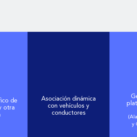
Ge
Asociación dinámica
ico de
pla
con vehículos y
 otra
conductores
a
(Al
y 