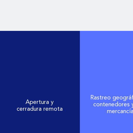
Rastreo geográf
Apertura y
contenedores y
cerradura remota
mercancí