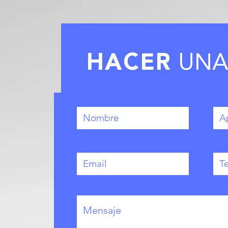
HACER
UNA