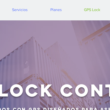
Servicios
Planes
GPS Lock
 Lock Con
os con gps diseñados para a