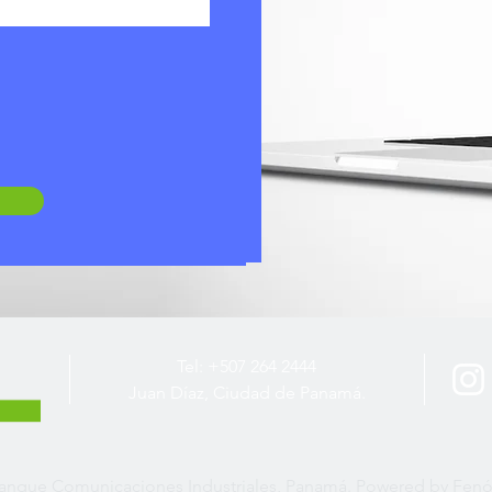
Tel: +507 264 2444
Juan Díaz, Ciudad de Panamá.
danque Comunicaciones Industriales, Panamá. Powered by
Fenó